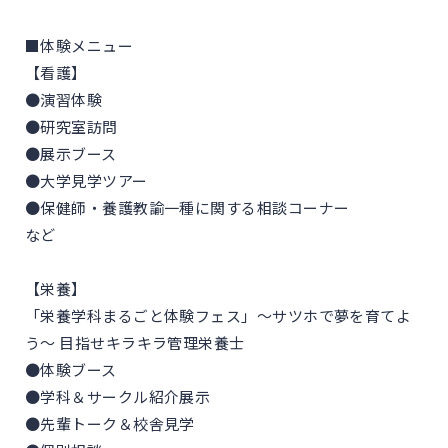
■体験メニュー
【看護】
●演習体験
●研究室訪問
●展示ブース
●大学見学ツアー
●保健師・養護教諭一種に関する相談コーナー
など
【栄養】
「栄養学科まるごと体験フェス」～サツホで夢を育てよ
う～ 目指せキラキラ管理栄養士
●体験ブース
●学科＆サークル紹介展示
●先輩トーク＆校舎見学