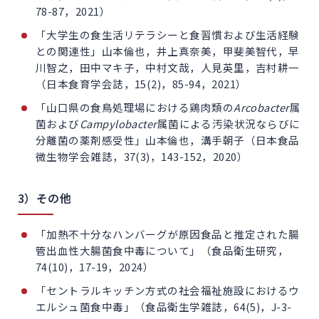
78-87，2021）
「大学生の食生活リテラシーと食習慣および生活経験
との関連性」山本倫也，井上真奈美，甲斐美智代，早
川智之，田中マキ子，中村文哉，人見英里，吉村耕一
（日本食育学会誌，15(2)，85-94，2021）
「山口県の食鳥処理場における鶏肉類の
Arcobacter
属
菌および
Campylobacter
属菌による汚染状況ならびに
分離菌の薬剤感受性」山本倫也，溝手朝子（日本食品
微生物学会雑誌，37(3)，143-152，2020）
3）その他
「加熱不十分なハンバーグが原因食品と推定された腸
管出血性大腸菌食中毒について」（食品衛生研究，
74(10)，17-19，2024）
「セントラルキッチン方式の社会福祉施設におけるウ
エルシュ菌食中毒」（食品衛生学雑誌，64(5)，J-3-