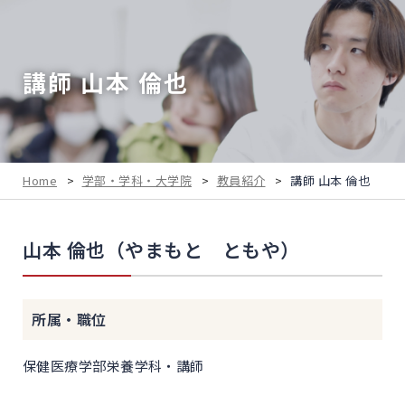
講師 山本 倫也
Home
>
学部・学科・大学院
>
教員紹介
>
講師 山本 倫也
山本 倫也（やまもと ともや）
所属・職位
保健医療学部栄養学科・講師