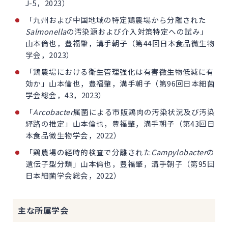
J-5，2023）
「九州および中国地域の特定鶏農場から分離された
Salmonella
の汚染源および介入対策特定への試み」
山本倫也，豊福肇，溝手朝子（第44回日本食品微生物
学会，2023）
「鶏農場における衛生管理強化は有害微生物低減に有
効か」山本倫也，豊福肇，溝手朝子（第96回日本細菌
学会総会，43，2023）
「
Arcobacter
属菌による市販鶏肉の汚染状況及び汚染
経路の推定」山本倫也，豊福肇，溝手朝子（第43回日
本食品微生物学会，2022）
「鶏農場の経時的検査で分離された
Campylobacter
の
遺伝子型分類」山本倫也，豊福肇，溝手朝子（第95回
日本細菌学会総会，2022）
主な所属学会