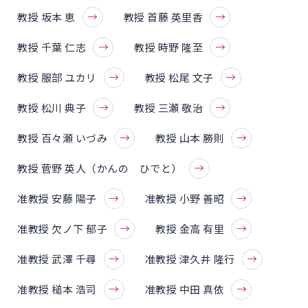
教授 坂本 恵
教授 首藤 英里香
教授 千葉 仁志
教授 時野 隆至
教授 服部 ユカリ
教授 松尾 文子
教授 松川 典子
教授 三瀬 敬治
教授 百々瀬 いづみ
教授 山本 勝則
教授 菅野 英人（かんの ひでと）
准教授 安藤 陽子
准教授 小野 善昭
准教授 欠ノ下 郁子
教授 金高 有里
准教授 武澤 千尋
准教授 津久井 隆行
准教授 槌本 浩司
准教授 中田 真依