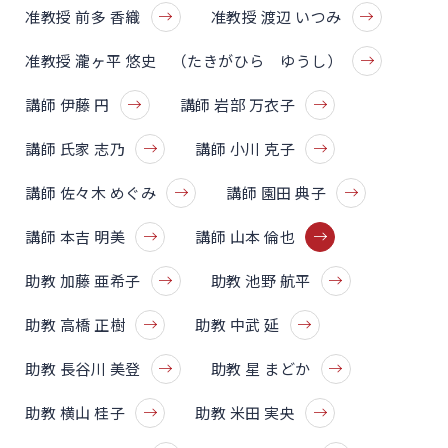
准教授 前多 香織
准教授 渡辺 いつみ
准教授 瀧ヶ平 悠史 （たきがひら ゆうし）
講師 伊藤 円
講師 岩部 万衣子
講師 氏家 志乃
講師 小川 克子
講師 佐々木 めぐみ
講師 園田 典子
講師 本吉 明美
講師 山本 倫也
助教 加藤 亜希子
助教 池野 航平
助教 高橋 正樹
助教 中武 延
助教 長谷川 美登
助教 星 まどか
助教 横山 桂子
助教 米田 実央