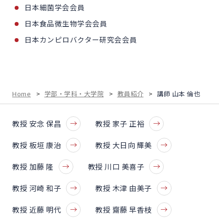
日本細菌学会会員
日本食品微生物学会会員
日本カンピロバクター研究会会員
Home
>
学部・学科・大学院
>
教員紹介
>
講師 山本 倫也
教授 安念 保昌
教授 家子 正裕
教授 板垣 康治
教授 大日向 輝美
教授 加藤 隆
教授 川口 美喜子
教授 河崎 和子
教授 木津 由美子
教授 近藤 明代
教授 齋藤 早香枝